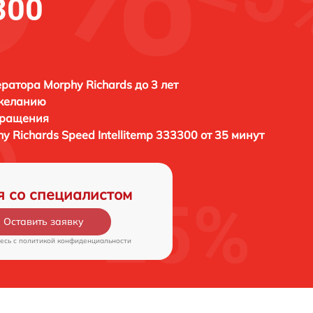
300
ратора Morphy Richards до 3 лет
 желанию
бращения
y Richards Speed Intellitemp 333300 от 35 минут
я со специалистом
Оставить заявку
есь c
политикой конфиденциальности