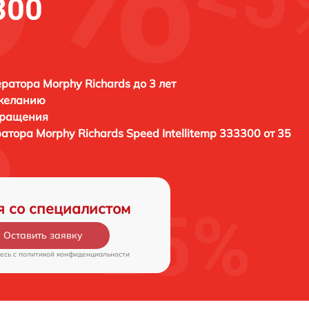
300
ратора Morphy Richards до 3 лет
 желанию
бращения
ратора
Morphy Richards Speed Intellitemp 333300 от 35
я со специалистом
Оставить заявку
есь c
политикой конфиденциальности