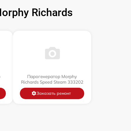
rphy Richards
o
Парогенератор Morphy
Richards Speed Steam 333202
Заказать ремонт