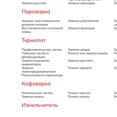
Замена дисплея
Замена проводов
З
Пароварка
Замена / восстановление
Замена уплотнителя
З
разъема питания
с
Восстановление системной
Замена проводов
З
платы
Термопот
Профилактическая чистка
Замена шнура
З
Глубокая чистка и
Ремонт или замена помпы
Р
декальцинация
Замена подсветки
Замена дисплея
З
индикаторов
Замена
Ремонт корпуса
З
термопредохранителя
Ремонт/замена термометра
Кофеварка
Комплексная чистка
Ремонт насоса
З
Замена помпы
Ремонт помпы
Р
Измельчитель