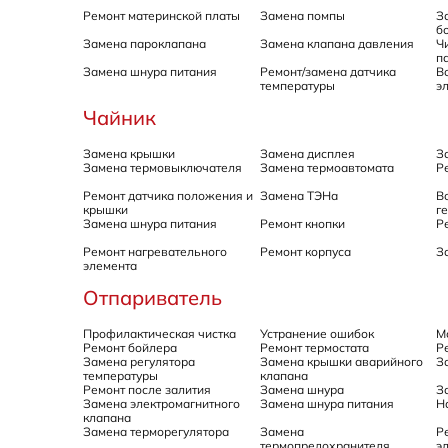
Ремонт материнской платы
Замена помпы
З
б
Замена пароклапана
Замена клапана давления
Ч
п
Замена шнура питания
Ремонт/замена датчика
В
температуры
э
Чайник
Замена крышки
Замена дисплея
З
Замена термовыключателя
Замена термоавтомата
Р
Ремонт датчика положения и
Замена ТЭНа
В
крышки
г
Замена шнура питания
Ремонт кнопки
Р
Ремонт нагревательного
Ремонт корпуса
З
элемента
Отпариватель
Профилактическая чистка
Устранение ошибок
М
Ремонт бойлера
Ремонт термостата
Р
Замена регулятора
Замена крышки аварийного
З
температуры
клапана
Ремонт после залития
Замена шнура
З
Замена электромагнитного
Замена шнура питания
Н
клапана
Замена терморегулятора
Замена
Р
термопредохранителя
э