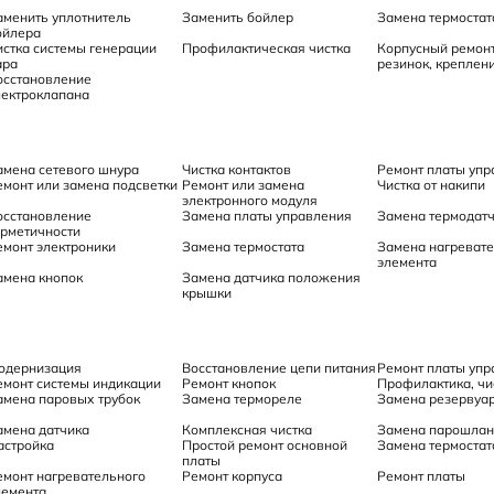
аменить уплотнитель
Заменить бойлер
Замена термостат
ойлера
истка системы генерации
Профилактическая чистка
Корпусный ремонт
ара
резинок, креплени
осстановление
лектроклапана
амена сетевого шнура
Чистка контактов
Ремонт платы упр
емонт или замена подсветки
Ремонт или замена
Чистка от накипи
электронного модуля
осстановление
Замена платы управления
Замена термодат
ерметичности
емонт электроники
Замена термостата
Замена нагревате
элемента
амена кнопок
Замена датчика положения
крышки
одернизация
Восстановление цепи питания
Ремонт платы упр
емонт системы индикации
Ремонт кнопок
Профилактика, чис
амена паровых трубок
Замена термореле
Замена резервуа
амена датчика
Комплексная чистка
Замена парошлан
астройка
Простой ремонт основной
Замена термостат
платы
емонт нагревательного
Ремонт корпуса
Ремонт платы
лемента