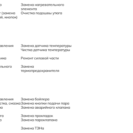
а
Замена нагревательного
элемента
 (замена
Очистка подошвы утюга
й, кнопок)
авления
Замена датчика температуры
Чистка датчика температуры
чика
Ремонт силовой части
льного
Замена
термопредохранителя
авления
Замена бойлера
тка, смазка
Замена кнопки подачи пара
ра
Замена аварийного клапана
га
Замена прокладок
а
Замена пароклапана
Замена ТЭНа