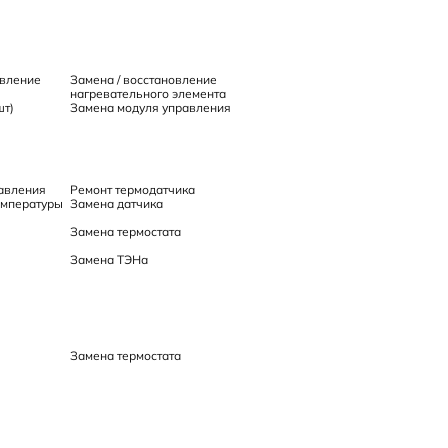
овление
Замена / восстановление
нагревательного элемента
шт)
Замена модуля управления
авления
Ремонт термодатчика
емпературы
Замена датчика
Замена термостата
Замена ТЭНа
Замена термостата