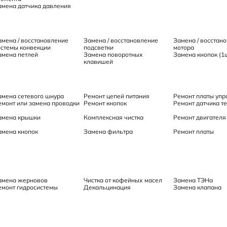
амена датчика давления
амена / восстановление
Замена / восстановление
Замена / восстан
истемы конвекции
подсветки
мотора
амена петлей
Замена поворотных
Замена кнопок (1
клавишей
амена сетевого шнура
Ремонт цепей питания
Ремонт платы упр
емонт или замена проводки
Ремонт кнопок
Ремонт датчика т
амена крышки
Комплексная чистка
Ремонт двигателя
амена кнопок
Замена фильтра
Ремонт платы
амена жерновов
Чистка от кофейных масел
Замена ТЭНа
емонт гидросистемы
Декальцинация
Замена клапана